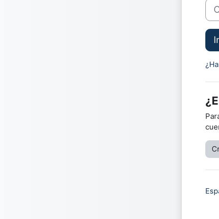
Con
I
¿Ha
¿E
Par
cue
C
Espa