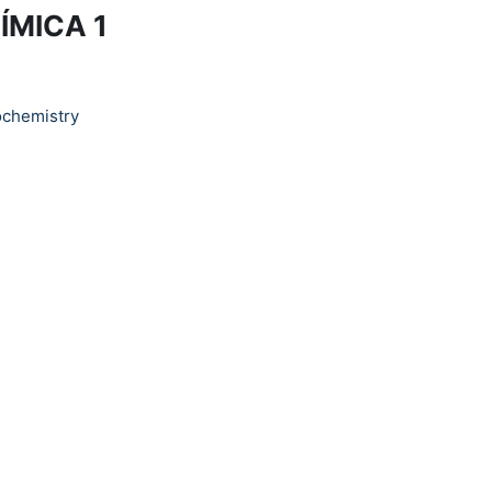
A 1
ochemistry